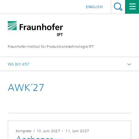
ENGLISH
Fraunhofer-Institut für Produktionstechnologie IPT
Wo bin ich?
Startseite
AWK´27
Termine
Konferenzen und Seminare
Kongress
/
10. Juni 2027
-
11. Juni 2027