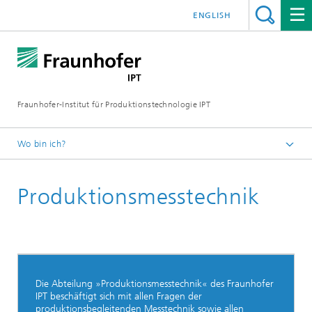
ENGLISH
Fraunhofer-Institut für Produktionstechnologie IPT
Wo bin ich?
Startseite
Produktionsmesstechnik
Über uns
Unsere Abteilungen
Die Abteilung »Produktionsmesstechnik« des Fraunhofer
IPT beschäftigt sich mit allen Fragen der
produktionsbegleitenden Messtechnik sowie allen