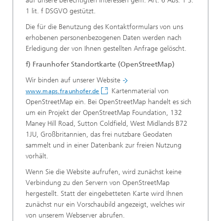
auf unsere berechtigten Interessen gem. Art. 6 Abs. 1 S.
1 lit. f DSGVO gestützt.
Die für die Benutzung des Kontaktformulars von uns
erhobenen personenbezogenen Daten werden nach
Erledigung der von Ihnen gestellten Anfrage gelöscht.
f) Fraunhofer Standortkarte (OpenStreetMap)
Wir binden auf unserer Website
Kartenmaterial von
www.maps.fraunhofer.de
OpenStreetMap ein. Bei OpenStreetMap handelt es sich
um ein Projekt der OpenStreetMap Foundation, 132
Maney Hill Road, Sutton Coldfield, West Midlands B72
1JU, Großbritannien, das frei nutzbare Geodaten
sammelt und in einer Datenbank zur freien Nutzung
vorhält.
Wenn Sie die Website aufrufen, wird zunächst keine
Verbindung zu den Servern von OpenStreetMap
hergestellt. Statt der eingebetteten Karte wird Ihnen
zunächst nur ein Vorschaubild angezeigt, welches wir
von unserem Webserver abrufen.