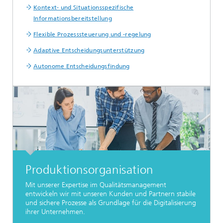
Kontext- und Situationsspezifische
Informationsbereitstellung
Flexible Prozesssteuerung und -regelung
Adaptive Entscheidungsunterstützung
Autonome Entscheidungsfindung
Produktionsorganisation
Mit unserer Expertise im Qualitätsmanagement
entwickeln wir mit unseren Kunden und Partnern stabile
und sichere Prozesse als Grundlage für die Digitalisierung
ihrer Unternehmen.