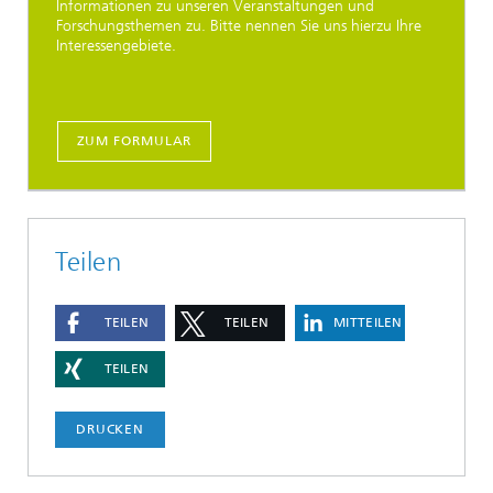
Informationen zu unseren Veranstaltungen und
Forschungsthemen zu. Bitte nennen Sie uns hierzu Ihre
Interessengebiete.
ZUM FORMULAR
Teilen
TEILEN
TEILEN
MITTEILEN
TEILEN
DRUCKEN