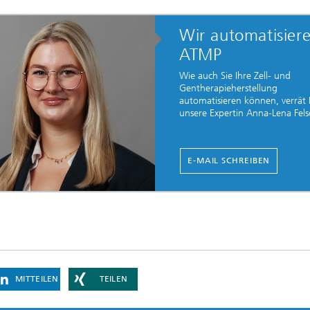
Wir automatisier
ATMP
Wie auch Sie Ihre Zell- und
Gentherapieherstellung
automatisieren können, verrät
unsere Expertin Anna-Lena Felse
E-MAIL SCHREIBEN
MITTEILEN
TEILEN