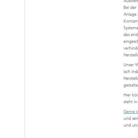
Ausweit
Bei der
Anlage.
Kontami
Systeme
des end
eingesc
verhind
Herstel
Unser W
sich in
Herstel
gestalte
Hier kö
steht i
Gerne i
und sen
und uns