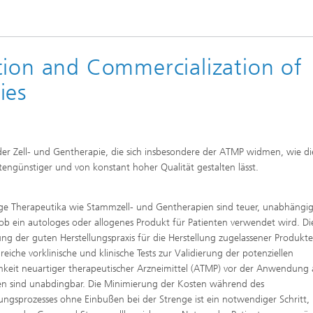
tion and Commercialization of
ies
r Zell- und Gentherapie, die sich insbesondere der ATMP widmen, wie di
tengünstiger und von konstant hoher Qualität gestalten lässt.
ge Therapeutika wie Stammzell- und Gentherapien sind teuer, unabhängi
ob ein autologes oder allogenes Produkt für Patienten verwendet wird. Di
ung der guten Herstellungspraxis für die Herstellung zugelassener Produkt
eiche vorklinische und klinische Tests zur Validierung der potenziellen
keit neuartiger therapeutischer Arzneimittel (ATMP) vor der Anwendung
en sind unabdingbar. Die Minimierung der Kosten während des
lungsprozesses ohne Einbußen bei der Strenge ist ein notwendiger Schritt,