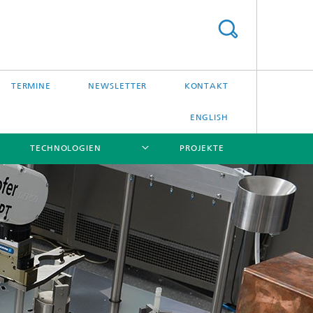
TERMINE
NEWSLETTER
KONTAKT
ENGLISH
TECHNOLOGIEN
PROJEKTE
[X]
[X]
[X]
[X]