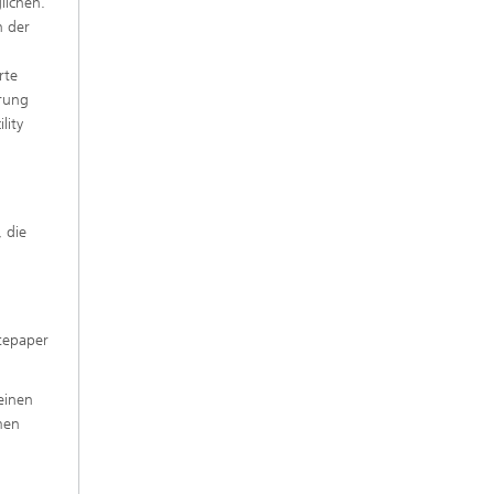
lichen.
n der
rte
erung
lity
 die
itepaper
einen
men