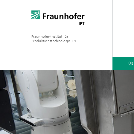
Fraunhofer-Institut für
Produktionstechnologie IPT
ÜB
ÜBER UNS
ANGEBOT
BRANCHEN
TECHNOLOGIEN