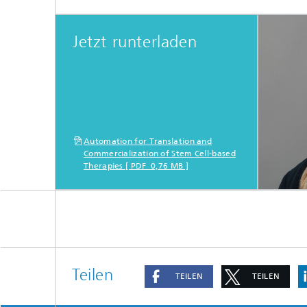
Jetzt runterladen
Automation for Translation and
Commercialization of Stem Cell-based
Therapies [ PDF 0,76 MB ]
Teilen
TEILEN
TEILEN