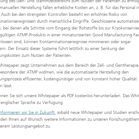
ung des Gen- und Stammzellbereichs zum Nutzen der Patienten zu ermög
 manuellen Herstellung fallen erhebliche Kosten an, z. B. für das Personal i
 Auch bei den strengsten Kontrollen besteht ein erhöhtes Risiko von
nationsereignissen durch menschliche Eingriffe. Geschlossene automatisie
, bei denen alle Schritte vom Eingang der Rohstoffe bis zur Kryokonservi
gültigen ATMP-Produkts in einer miniaturisierten Good Manufacturing Faci
hlossen sind, können Kontaminationsereignisse minimieren oder sogar
ern. Der Einsatz dieser Systeme führt letztlich zu einer Senkung der
lungskosten zum Nutzen der Patienten.
hitepaper zeigt Unternehmen aus dem Bereich der Zell- und Gentherapie,
sbesondere der ATMP widmen, wie die automatisierte Herstellung den
lungsprozess effizienter, kostengünstiger und von konstant hoher Qualität
n lässt.
nnen Sie sich unsere Whitepaper als PDF kostenlos herunterladen. Das Wh
n englischer Sprache zu Verfügung.
nformieren wir Sie in Zukunft
, sobald neue Whitepaper und Studien ersch
den Ihnen auf Wunsch weitere Informationen zu unseren Forschungsthe
erem Leistungsangebot zu.