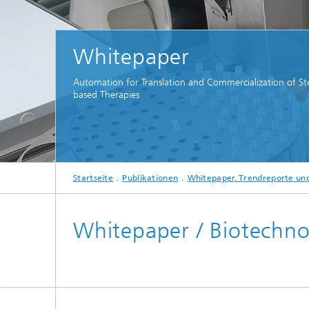
Whitepaper
Automation for Translation and Commercialization of St
based Therapies
Startseite
Publikationen
Whitepaper, Trendreporte und
Whitepaper / Biotechn