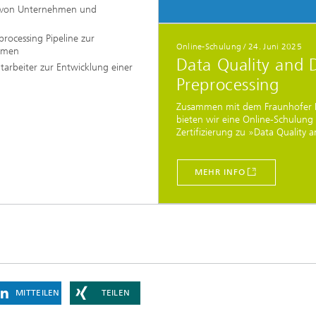
ät von Unternehmen und
ocessing Pipeline zur
Online-Schulung / 24. Juni 2025
ehmen
Data Quality and 
tarbeiter zur Entwicklung einer
Preprocessing
Zusammen mit dem Fraunhofer I
bieten wir eine Online-Schulung
Zertifizierung zu »Data Quality a
MEHR INFO
MITTEILEN
TEILEN