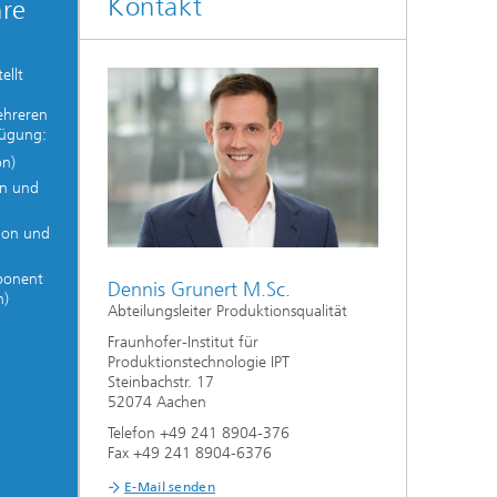
Kontakt
hre
ellt
ehreren
fügung:
on)
on und
tion und
mponent
Dennis Grunert M.Sc.
n)
Abteilungsleiter Produktionsqualität
Fraunhofer-Institut für
Produktionstechnologie IPT
Steinbachstr. 17
52074 Aachen
Telefon +49 241 8904-376
Fax +49 241 8904-6376
E-Mail senden