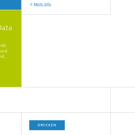
Mehr Info
Data
AIS
 und
nd...
DRUCKEN