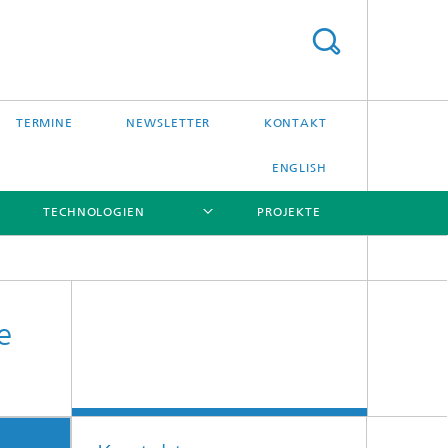
TERMINE
NEWSLETTER
KONTAKT
ENGLISH
TECHNOLOGIEN
PROJEKTE
[X]
[X]
[X]
[X]
e