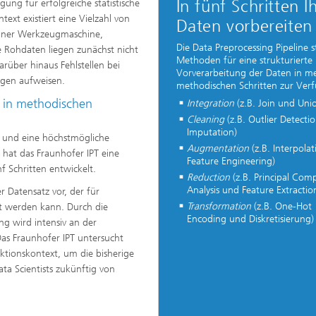
In fünf Schritten I
ung für erfolgreiche statistische
xt existiert eine Vielzahl von
Daten vorbereiten
 einer Werkzeugmaschine,
Die Data Preprocessing Pipeline st
 Rohdaten liegen zunächst nicht
Methoden für eine strukturierte
rüber hinaus Fehlstellen bei
Vorverarbeitung der Daten in m
ägen aufweisen.
methodischen Schritten zur Ver
n in methodischen
Integration
(z.B. Join und Uni
Cleaning
(z.B. Outlier Detecti
Imputation)
 und eine höchstmögliche
Augmentation
(z.B. Interpola
 hat das Fraunhofer IPT eine
Feature Engineering)
nf Schritten entwickelt.
Reduction
(z.B. Principal Co
Analysis und Feature Extractio
r Datensatz vor, der für
Transformation
(z.B. One-Hot
zt werden kann. Durch die
Encoding und Diskretisierung)
g wird intensiv an der
as Fraunhofer IPT untersucht
tionskontext, um die bisherige
a Scientists zukünftig von