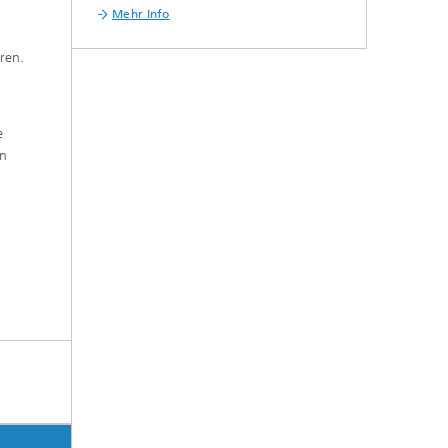
Mehr Info
ren.
e
en