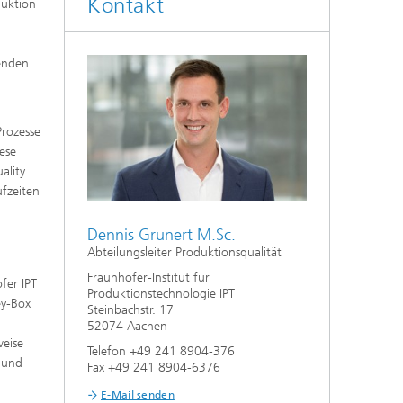
Kontakt
duktion
enden
Prozesse
ese
ality
fzeiten
Dennis Grunert M.Sc.
Abteilungsleiter Produktionsqualität
Fraunhofer-Institut für
fer IPT
Produktionstechnologie IPT
ey-Box
Steinbachstr. 17
h
52074 Aachen
weise
Telefon +49 241 8904-376
 und
Fax +49 241 8904-6376
E-Mail senden