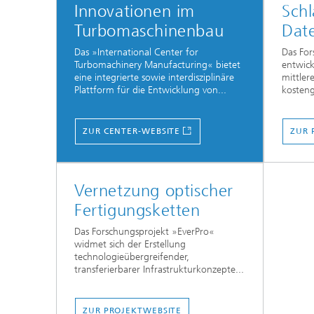
Innovationen im
Sch
Turbomaschinenbau
Dat
Das »International Center for
Das Fo
Turbomachinery Manufacturing« bietet
entwick
eine integrierte sowie interdisziplinäre
mittler
Plattform für die Entwicklung von...
kosteng
ZUR CENTER-WEBSITE
ZUR 
Vernetzung optischer
Fertigungsketten
Das Forschungsprojekt »EverPro«
widmet sich der Erstellung
technologieübergreifender,
transferierbarer Infrastrukturkonzepte...
ZUR PROJEKTWEBSITE