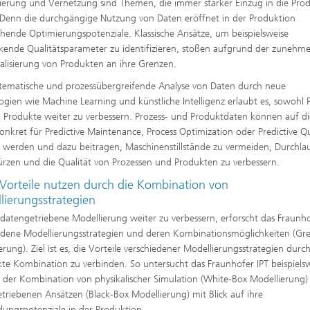
isierung und Vernetzung sind Themen, die immer stärker Einzug in die Pro
 Denn die durchgängige Nutzung von Daten eröffnet in der Produktion
chende Optimierungspotenziale. Klassische Ansätze, um beispielsweise
ende Qualitätsparameter zu identifizieren, stoßen aufgrund der zunehm
ualisierung von Produkten an ihre Grenzen.
stematische und prozessübergreifende Analyse von Daten durch neue
ogien wie Machine Learning und künstliche Intelligenz erlaubt es, sowohl 
h Produkte weiter zu verbessern. Prozess- und Produktdaten können auf di
onkret für Predictive Maintenance, Process Optimization oder Predictive Qu
 werden und dazu beitragen, Maschinenstillstände zu vermeiden, Durchlau
ürzen und die Qualität von Prozessen und Produkten zu verbessern.
Vorteile nutzen durch die Kombination von
lierungsstrategien
datengetriebene Modellierung weiter zu verbessern, erforscht das Fraunho
edene Modellierungsstrategien und deren Kombinationsmöglichkeiten (Gr
erung). Ziel ist es, die Vorteile verschiedener Modellierungsstrategien durc
kte Kombination zu verbinden. So untersucht das Fraunhofer IPT beispiels
 der Kombination von physikalischer Simulation (White-Box Modellierung)
triebenen Ansätzen (Black-Box Modellierung) mit Blick auf ihre
ngspotenziale in der Produktion.