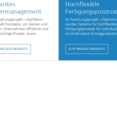
lankes
Hochflexible
enmanagement
Fertigungsprozess
rschungsprojekt »charMant«
Im Forschungsprojekt »Openmi
elt Konzepte, um kleinen und
werden Systeme für hochflexible
en Unternehmen effiziente und
Fertigungsprozesse für individuali
ünstige Prozess- sowie...
minimalinvasive Einwegprodukte 
PROJEKTWEBSITE
ZUR PROJEKTWEBSITE