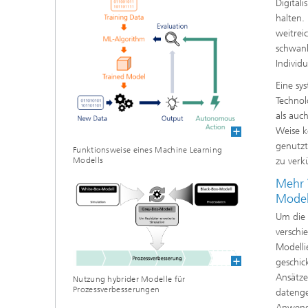
Digital
halten.
weitrei
schwank
Individ
Eine sy
Technol
als auc
Weise k
genutzt
Funktionsweise eines Machine Learning
Modells
zu verk
Mehr 
Model
Um die 
verschi
Modelli
geschic
Ansätze
Nutzung hybrider Modelle für
Prozessverbesserungen
datenge
Anwendu