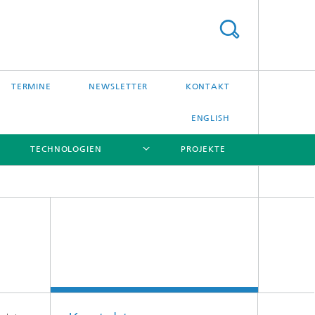
TERMINE
NEWSLETTER
KONTAKT
ENGLISH
TECHNOLOGIEN
PROJEKTE
[X]
[X]
[X]
[X]