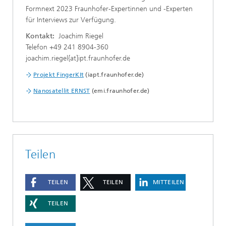
Formnext 2023 Fraunhofer-Expertinnen und -Experten
für Interviews zur Verfügung.
Kontakt:
Joachim Riegel
Telefon +49 241 8904-360
joachim.riegel{at]ipt.fraunhofer.de
Projekt FingerKIt
(iapt.fraunhofer.de)
Nanosatellit ERNST
(emi.fraunhofer.de)
Teilen
TEILEN
TEILEN
MITTEILEN
TEILEN