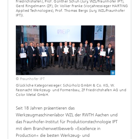
Friedrichshafen), Prof. Günther Schuh (Jury, WZL/Fraunhofer IPT),
Gerd Ringelmann (ZF), Dr. Volker Franke (Vorjahressieger HARTING
Applied Technologies), Prof. Thomas Bergs (Jury, WZL/Fraunhofer
IPT)).
© Fraunhofer IPT
Glückliche Kategoriesieger: Schürholz GmbH & Co. KG, W.
Fassnacht Werkzeug- und Formenbau, ZF Friedrichshafen AG und
Color Metal GmbH.
Seit 18 Jahren präsentieren das
Werkzeugmaschinenlabor WZL der RWTH Aachen und
das Fraunhofer-Institut für Produktionstechnologie IPT
mit dem Branchenwettbewerb »Excellence in
Production« die besten Werkzeug- und