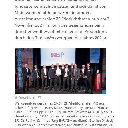
schon seit vielen Jahren auf wissenschaftlich
fundierte Kennzahlen setzen und sich damit von
Mitbewerbern abheben. Eine besondere
Auszeichnung erhielt ZF Friedrichshafen nun am 3.
November 2021 in Form des Gesamtsieges beim
Branchenwettbewerb »Excellence in Production«
durch den Titel »Werkzeugbau des Jahres 2021«.
© Fraunhofer IPT
Werkzeugbau des Jahres 2021: ZF Friedrichshafen AG aus
Schweinfurt (v.l.n.r. Hans-Dieter Franke (Jury, MPower Franke
GmbH), Dr. Philipp Kuske (Jury, Trumpf Schweiz AG), Dr. Markus
Heseding (Jury, VDMA), Christian Selinka, Sven Kaufmann (beide
ZF), Dr. Rolf A. Schmidt (Jury, EVRAZ Vanadium) , Steffen Drabek
(Director Tech Center Werkzeuge, Messmittel & Automation, ZF