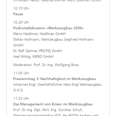
Christoph Hauck, Geschäftsführer MBFZ toolcraft GmbH
10.10 Uhr
Pause
10.20 Uhr
Podiumsdiskussion »Werkzeugbau 2030«
Mario Haidlmair, Haidlmair GmbH
Stefan Hofmann, Werkzeugbau Siegfried Hofmann
GmbH
Dr. Ralf Gärtner, PROTIQ GmbH
Axel Wittig, WEBO GmbH
Moderation: Prof. Dr.-Ing. Wolfgang Boos
11.05 Uhr
Praxisvortrag 3:
Nachhaltigkeit im Werkzeugbau
Johannes Engl, Geschäftsführer Hans Engl Werkzeugbau
O.H.G.
11.25 Uhr
Das Management von Krisen im Werkzeugbau
Prof. Dr.-Ing. Dipl. Wirt.-Ing. Günther Schuh,
Werkzeugmaschinenlabor WZL der RWTH Aachen und