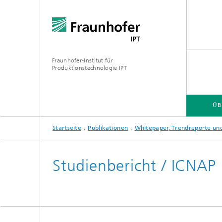
Fraunhofer-Institut für
Produktionstechnologie IPT
ÜB
Startseite
Publikationen
Whitepaper, Trendreporte und
ÜBER UNS
ANGEBOT
BRANCHEN
TECHNOLOGIEN
Studienbericht / ICNAP