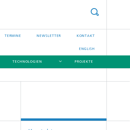
TERMINE
NEWSLETTER
KONTAKT
ENGLISH
TECHNOLOGIEN
PROJEKTE
[X]
[X]
[X]
[X]