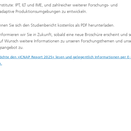
stitute: IPT, ILT und IME, und zahlreicher weiterer Forschungs- und
e, adaptive Produktionsumgebungen zu entwickeln.
nnen Sie sich den Studienbericht kostenlos als PDF herunterladen.
nformieren wir Sie in Zukunft, sobald eine neue Broschüre erscheint und 
auf Wunsch weitere Informationen zu unseren Forschungsthemen und un
gsangebot zu.
öchte den »ICNAP Report 2025« lesen und gelegentlich Informationen per E-
n.