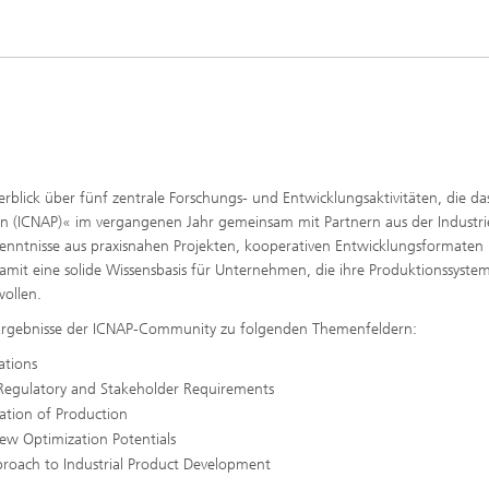
lick über fünf zentrale Forschungs- und Entwicklungsaktivitäten, die da
on (ICNAP)« im vergangenen Jahr gemeinsam mit Partnern aus der Industri
Erkenntnisse aus praxisnahen Projekten, kooperativen Entwicklungsformaten
mit eine solide Wissensbasis für Unternehmen, die ihre Produktionssyste
wollen.
d Ergebnisse der ICNAP-Community zu folgenden Themenfeldern:
ations
ng Regulatory and Stakeholder Requirements
ation of Production
New Optimization Potentials
roach to Industrial Product Development