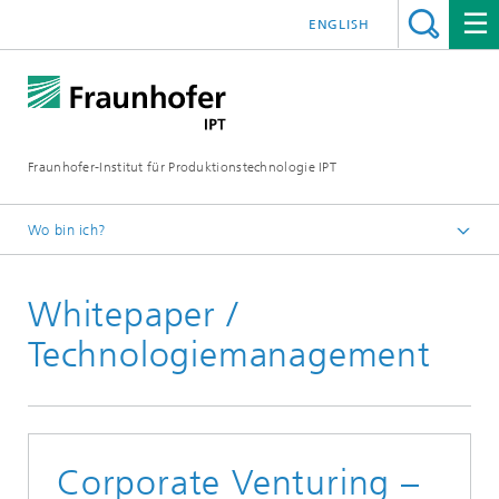
ENGLISH
Fraunhofer-Institut für Produktionstechnologie IPT
Wo bin ich?
Startseite
Whitepaper /
Publikationen
Whitepaper, Trendreporte und Studien
Technologiemanagement
Corporate Venturing –