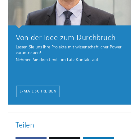
Von der Idee zum Durchbruch
Lassen Sie uns Ihre Projekte mit wissenschaftlicher Power
vorantreiben!
Nehmen Sie direkt mit Tim Latz Kontakt auf.
E-MAIL SCHREIBEN
Teilen