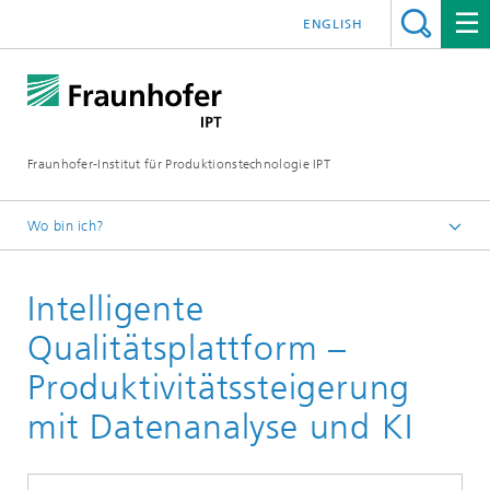
ENGLISH
Fraunhofer-Institut für Produktionstechnologie IPT
Wo bin ich?
Startseite
Intelligente
Angebot
Digitalisierung der Produktion
Qualitätsplattform –
Künstliche Intelligenz für die Produktion
Produktivitätssteigerung
mit Datenanalyse und KI